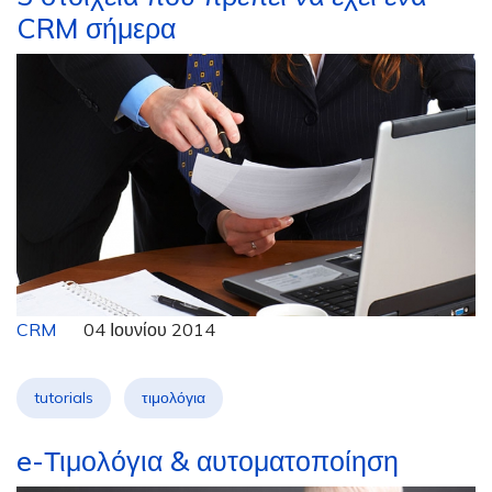
CRM σήμερα
CRM
04 Ιουνίου 2014
tutorials
τιμολόγια
e-Τιμολόγια & αυτοματοποίηση