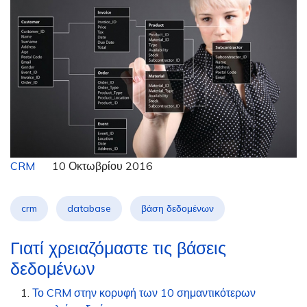
CRM
10 Οκτωβρίου 2016
crm
database
βάση δεδομένων
Γιατί χρειαζόμαστε τις βάσεις
δεδομένων
Το CRM στην κορυφή των 10 σημαντικότερων