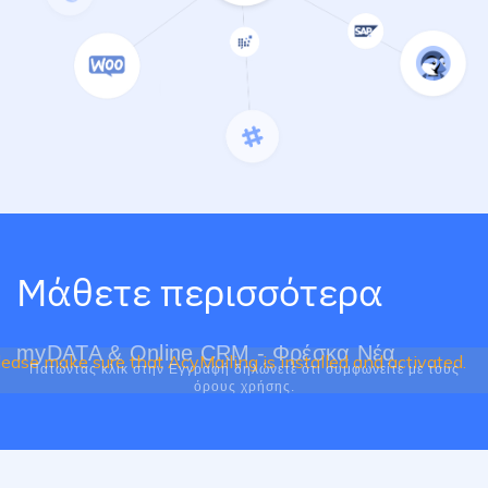
Μάθετε περισσότερα
myDATA & Online CRM - Φρέσκα Νέα
lease make sure that AcyMailing is installed and activated.
Πατώντας κλικ στην Εγγραφή δηλώνετε ότι συμφωνείτε με τους
όρους χρήσης.