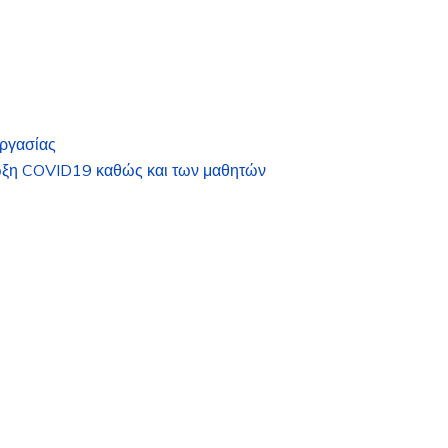
ργασίας
μωξη COVID19 καθώς και των μαθητών