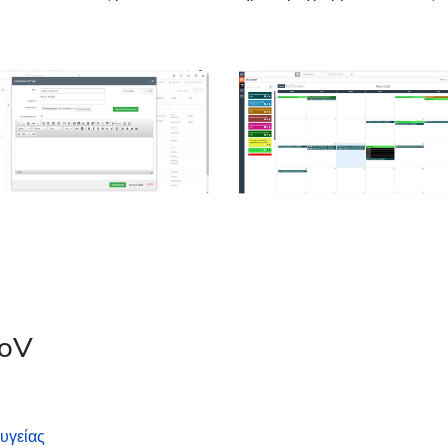
CoV
υγείας